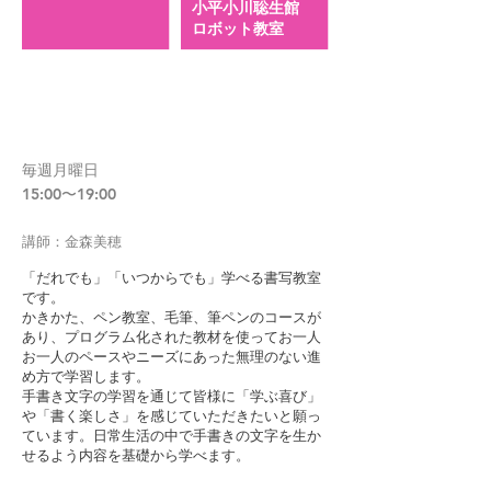
小平小川聡生館
​ロボット教室
01 公文小川駅前書写教室
毎週月曜日
15:00〜19:00
​講師：金森美穂
「だれでも」「いつからでも」学べる書写教室
です。
かきかた、ペン教室、毛筆、筆ペンのコースが
あり、プログラム化された教材を使ってお一人
お一人のペースやニーズにあった無理のない進
め方で学習します。
手書き文字の学習を通じて皆様に「学ぶ喜び」
や「書く楽しさ」を感じていただきたいと願っ
ています。日常生活の中で手書きの文字を生か
せるよう内容を基礎から学べます。