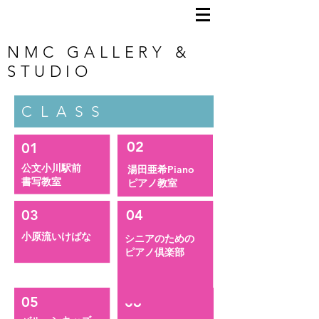
NMC GALLERY &
STUDIO
CLASS
02
01
公文小川駅前
湯田亜希Piano
書写教室
ピアノ教室
03
04
小原流いけばな
シニアのための
​ピアノ倶楽部
05
06