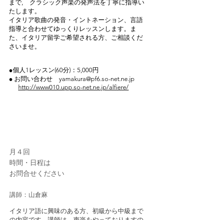
まで, クラシック声楽の発声法を丁寧に指導い
たします。
イタリア歌曲の発音・イントネーション、言語
指導と合わせてゆっくりレッスンします。ま
た、イタリア留学ご希望される方、ご相談くだ
さいませ。
●個人1レッスン(60分)：5,000円
● お問い合わせ yamakura@pf6.so-net.ne.jp
http://www010.upp.so-net.ne.jp/alfiere/
10
イタリア語教室
月４回
時間・日程は
お問合せください
​講師：山倉麻
イタリア語に興味のある方、初級から中級まで
の内容です。講師は、声楽をやっておりますの