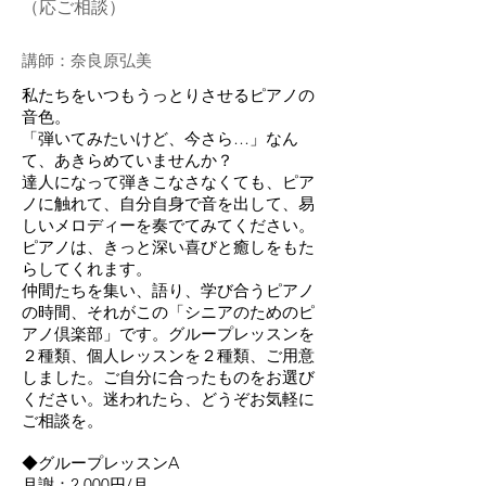
（応ご相談）
​講師：奈良原弘美
私たちをいつもうっとりさせるピアノの
音色。
「弾いてみたいけど、今さら…」なん
て、あきらめていませんか？
達人になって弾きこなさなくても、ピア
ノに触れて、自分自身で音を出して、易
しいメロディーを奏でてみてください。
ピアノは、きっと深い喜びと癒しをもた
らしてくれます。
仲間たちを集い、語り、学び合うピアノ
の時間、それがこの「シニアのためのピ
アノ倶楽部」です。グループレッスンを
２種類、個人レッスンを２種類、ご用意
しました。ご自分に合ったものをお選び
ください。迷われたら、どうぞお気軽に
ご相談を。
◆グループレッスンA
月謝：2,000円/月