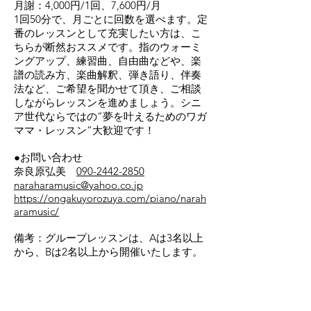
月謝：4,000円/1回、7,600円/月
1回50分で、月ごとに回数を選べます。定
番のレッスンとして充実したい方は、こ
ちらが断然おススメです。指のウォーミ
ングアップ、練習曲、自由曲などや、楽
譜の読み方、楽曲解釈、弾き語り、伴奏
法など、ご希望を聞かせて頂き、ご相談
しながらレッスンを進めましょう。シニ
ア世代ならではの”夢を叶えるためのワガ
ママ・レッスン”大歓迎です！
●お問い合わせ
奈良原弘美
090-2442-2850
naraharamusic@yahoo.co.jp
https://ongakuyorozuya.com/piano/narah
aramusic/
備考：グループレッスンは、Aは3名以上
から、Bは2名以上から開催いたします。
05 バルーンキッズ英会話