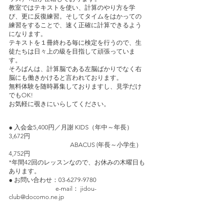
教室ではテキストを使い、計算のやり方を学
び、更に反復練習。
そしてタイムをはかっての
練習をすることで、速く正確に計算できるよう
になります。
テキストを１冊終わる毎に検定を行うので、生
徒たちは日々上の級を目指して頑張っていま
す。
そろばんは、計算脳である左脳ばかりでなく右
脳にも働きかけると言われております。
無料体験を随時募集しておりますし、見学だけ
でもOK!
お気軽に覗きにいらしてください。
● 入会金5,400円／月謝 KIDS（年中～年長）
3,672円
ABACUS (年長～小学生）
4,752円
*年間42回のレッスンなので、お休みの木曜日も
あります。
● お問い合わせ：03-6279-9780
e-mail：
jidou-
club@docomo.ne.jp