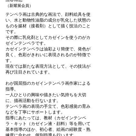
（新耀展会員）
テンペラ画は古典的な画法で、顔料絵具を使
い、水と動物性油脂の成分が乳化した状態の
ものを媒材（接着剤）として描く技法のこと
です。
その際に乳化剤としてカゼインを使うのがカ
ゼインテンペラです。
カゼインテンペラは油彩より簡便で、発色が
良く、色彩がきれいに表現されるのが特徴で
す。
現在では新たな表現方法として、その技法が
再び注目されています。
わが国屈指のカゼインテンペラ画作家による
指導。
一人ひとりの興味や描きたい気持ちを大切
に、描画活動を行ないます。
テンペラ画の表現の手立て、色彩感覚の育み
などを丁寧にサポートします。
指導にあたっては、教材（カゼインテンペ
ラ・キット（カゼイン液・顔料）等を用いて
基本指導のほか、初心者、絵画の経験度・熟
練度に合わせ、個別指導も行います。