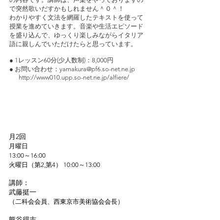
で突然歌いだすかもしれません＾０＾！
わかりやすく文法を網羅したテキストを使って
授業を進めていきます。音楽や生活エピソード
を盛り込んで、ゆっくり楽しみながらイタリア
語に親しんでいただけたらと思っています。
● 1レッスン60分(少人数制)：8,000円
● お問い合わせ：yamakura@pf6.so-net.ne.jp
http://www010.upp.so-net.ne.jp/alfiere/
11
カゼインテンペラ画教室
月2回
月曜日
13:00～16:00
火曜日（第2,第4） 10:00～13:00
講師：
武藤挺一
（二科会会員、西東京市美術協会会長）
熊谷得志