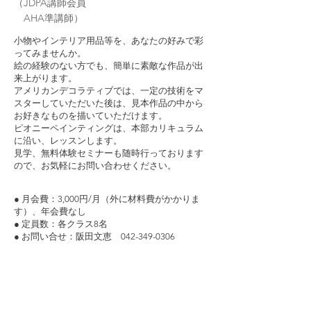
（JDPA講師会員
​ AHA準講師）
小物やインテリア用品等を、あなたの好みで彩
ってみませんか。
絵の経験のない方でも、簡単に素敵な作品が出
来上がります。
アメリカンデコラティブでは、一定の技術をマ
スターしていただいた後は、見本作品の中から
お好きなものを描いていただけます。
ピオニーペインティングは、本部カリキュラム
に沿い、レッスンします。
見学、無料体験セミナーも随時行っております
ので、お気軽にお問い合わせください。
● 月会費：3,000円/月（外に材料費がかかりま
す）、年会費なし
● 定員数：各クラス8名
● お問い合せ：阪田文恵 042-349-0306
07