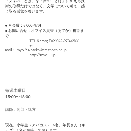
「文字のことば」を「声のことば」に変える技
術の取得だけではなく、文学について考え、感
じ取る感覚を養います。
● 月会費：8,000円/月
● お問い合せ：オフイス貴香（あてか）櫛部ま
で
TEL &amp; FAX 042-973-6966
e-
mail：
myo.9.4.ateka@crest.ocn.ne.jp
http://myouu.jp
13
児童クラブそろばん 小川教室
毎週木曜日
15:00〜18:00
​講師：阿部・緒方
現在、小学生（アバカス）16名、年長さん（キ
ッズ）1名が在籍しております。