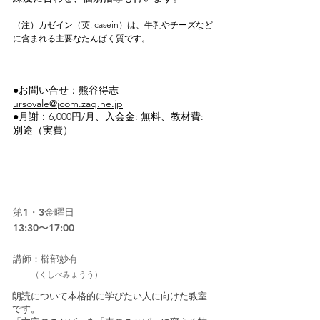
（注）カゼイン（英: casein）は、牛乳やチーズなど
に含まれる主要なたんぱく質です。
●お問い合せ：熊谷得志
ursovale@jcom.zaq.ne.jp
●月謝：6,000円/月、入会金: 無料、教材費:
別途（実費）
12
妙有朗読塾・苑
第1・3金曜日
13:30〜17:00
​講師：櫛部妙有
（くしべみょうう）
朗読について本格的に学びたい人に向けた教室
です。