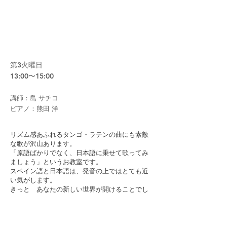
14
NMCタンゴ・ラテン教室
第3火曜日
13:00〜15:00
​講師：島 サチコ
​ピアノ：熊田 洋
リズム感あふれるタンゴ・ラテンの曲にも素敵
な歌が沢山あります。
「原語ばかりでなく、日本語に乗せて歌ってみ
ましょう」というお教室です。
スペイン語と日本語は、発音の上ではとても近
い気がします。
きっと あなたの新しい世界が開けることでし
ょう
<島 サチコ プロフィール>