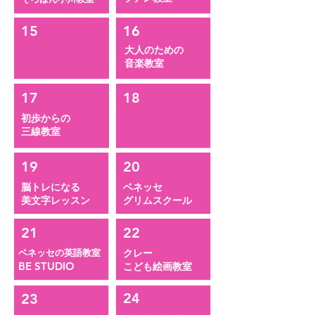
15
16
大人のための
​音楽教室
17
18
初歩からの
​三線教室
19
20
脳トレになる
ベネッセ
​美文字レッスン
​グリムスクール
21
22
ベネッセの英語教室
クレー
BE STUDIO
​こども絵画教室
24
23