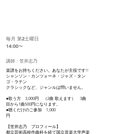
08
笠井志乃の＜ピアノ伴奏で歌う会
＞
毎月 第2土曜日
14:00〜
​講師：笠井志乃
楽譜をお持ちください。あなたが主役です!!
シャンソン・カンツォーネ・ジャズ・タン
ゴ・ラテン
クラシックなど、ジャンルは問いません。
●歌う方 3,000円 （2曲 歌えます） 3曲
目から1曲500円になります。
●聴くだけのご参加 1,000
円
【笠井志乃 プロフィール】
都立芸術高校作曲科を経て国立音楽大学声楽