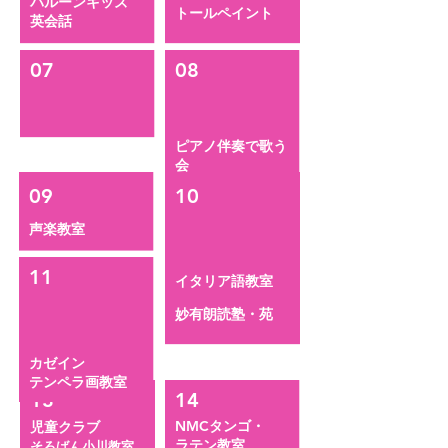
バルーンキッズ
トールペイント
​英会話
07
08
ピアノ伴奏で歌う
会
09
10
​声楽教室
11
12
イタリア語教室
妙有朗読塾・苑
カゼイン
テンペラ画教室
13
14
NMCタンゴ・
児童クラブ
​ラテン教室
そろばん小川教室