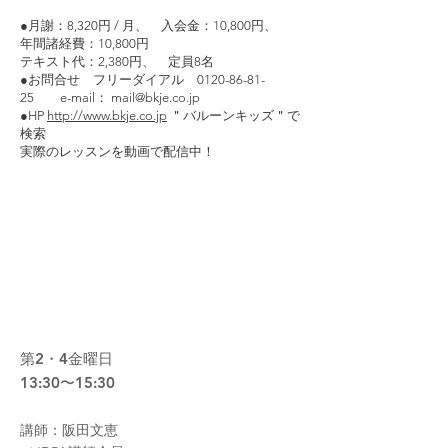
●月謝：8,320円 / 月、 入会金：10,800円、
年間諸経費：10,800円
テキスト代：2,380円、 定員8名
●お問合せ フリーダイアル 0120-86-81-
25 e-mail： mail@bkje.co.jp
●HP
http://www.bkje.co.jp
＂バルーンキッズ＂で
検索
実際のレッスンを動画で配信中！
06
トールペイント
(アメリカンデコラ
ティブ＆ピオニーペインティング）
第2・4金曜日
13:30〜15:30
​講師：阪田文恵