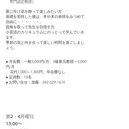
​ 専門認定教授）
家に生け花を飾って楽しみたい方
基礎を習得した後は、草や木の表情をみつめて
自由に・・・・・・。
資格を取って先生を目指す方
小原流のカリキュラムにのっとって学んでいき
ます。
季節の花と向き合って楽しい時間を過ごしまし
ょう。
● 月会費：一般3,000円/月、4級家元教授～4,000
円/月
花代1,000～1,300円、年会費なし
● 定員数：10名
● お問い合せ：加藤 042-529-1674
04 シニアのためのピアノ倶楽部
第2・4月曜日
13:00〜