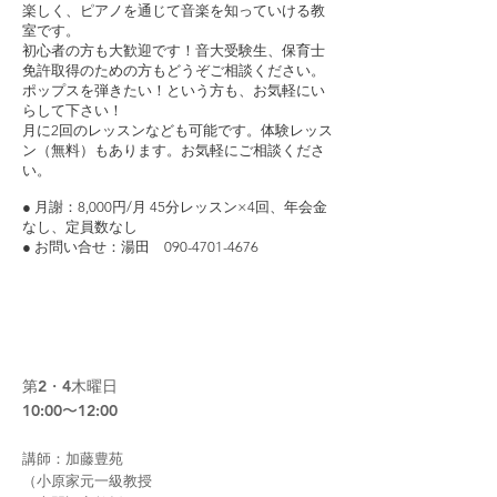
楽しく、ピアノを通じて音楽を知っていける教
室です。
初心者の方も大歓迎です！音大受験生、保育士
免許取得のための方もどうぞご相談ください。
ポップスを弾きたい！という方も、お気軽にい
らして下さい！
月に2回のレッスンなども可能です。体験レッス
ン（無料）もあります。お気軽にご相談くださ
い。
● 月謝：8,000円/月 45分レッスン×4回、年会金
なし、定員数なし
● お問い合せ：湯田 090-4701-4676
03 小原流いけばな
第2・4木曜日
10:00〜12:00
​講師：
加藤豊苑
（小原家元一級教授