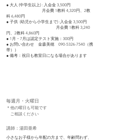
● 大人 (中学生以上) : 入会金 3,500円
月会費 1教科 4,320円、2教
科 6,480円
● 子供 (幼児から小学生まで) :入会金 3,500円
月会費 1教科 3,240
円、2教科 4,860円
● 1月・7月は認定テスト実施：300円
● お問い合わせ 金森美穂 090-5326-7540（携
帯））
● 備考：祝日も教室日になる場合があります
02 湯田亜希Piano ピアノ教室
毎週月・火曜日
＊他の曜日も可能です
ご相談ください
​講師：湯田亜希
小さなお子様から年配の方まで、年齢問わず、